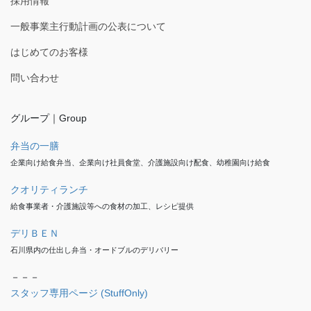
採用情報
一般事業主行動計画の公表について
はじめてのお客様
問い合わせ
グループ｜Group
弁当の一膳
企業向け給食弁当、企業向け社員食堂、介護施設向け配食、幼稚園向け給食
クオリティランチ
給食事業者・介護施設等への食材の加工、レシピ提供
デリＢＥＮ
石川県内の仕出し弁当・オードブルのデリバリー
－－－
スタッフ専用ページ (StuffOnly)